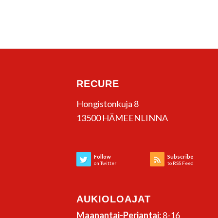
RECURE
Hongistonkuja 8
13500 HÄMEENLINNA
Follow
Subscribe
on Twitter
to RSS Feed
AUKIOLOAJAT
Maanantai-Perjantai:
8-16