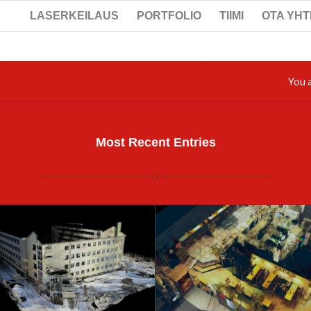
LASERKEILAUS
PORTFOLIO
TIIMI
OTA YH
You 
Most Recent Entries