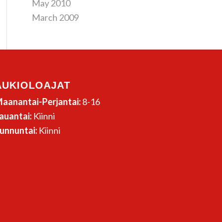
May 2010
March 2009
AUKIOLOAJAT
aanantai-Perjantai:
8-16
auantai:
Kiinni
unnuntai:
Kiinni