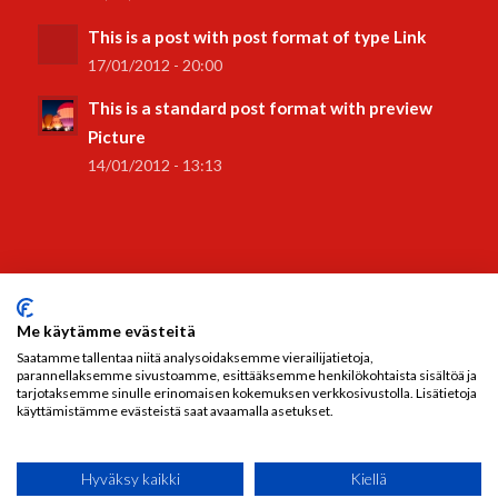
This is a post with post format of type Link
17/01/2012 - 20:00
This is a standard post format with preview
Picture
14/01/2012 - 13:13
AUKIOLOAJAT
Me käytämme evästeitä
Maanantai-Perjantai:
8-16
Saatamme tallentaa niitä analysoidaksemme vierailijatietoja,
Lauantai:
Kiinni
parannellaksemme sivustoamme, esittääksemme henkilökohtaista sisältöä ja
tarjotaksemme sinulle erinomaisen kokemuksen verkkosivustolla. Lisätietoja
Sunnuntai:
Kiinni
käyttämistämme evästeistä saat avaamalla asetukset.
Hyväksy kaikki
Kiellä