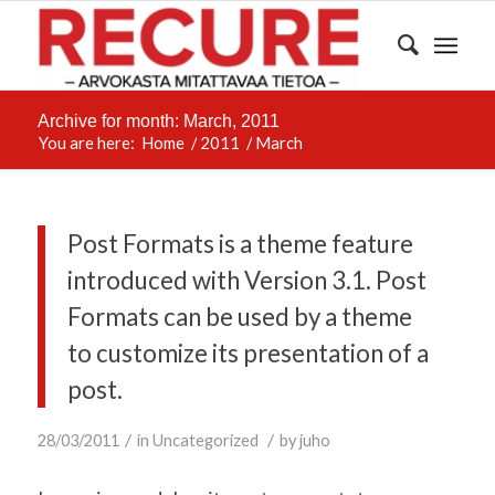
Archive for month: March, 2011
You are here:
Home
/
2011
/
March
Post Formats is a theme feature
introduced with Version 3.1. Post
Formats can be used by a theme
to customize its presentation of a
post.
/
/
28/03/2011
in
Uncategorized
by
juho