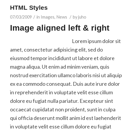
HTML Styles
/
/
07/03/2009
in
Images
,
News
by
juho
Image aligned left & right
Lorem ipsum dolor sit
amet, consectetur adipisicing elit, sed do
eiusmod tempor incididunt ut labore et dolore
magna aliqua. Ut enim ad minim veniam, quis
nostrud exercitation ullamco laboris nisi ut aliquip
ex ea commodo consequat. Duis aute irure dolor
in reprehenderit in voluptate velit esse cillum
dolore eu fugiat nulla pariatur. Excepteur sint
occaecat cupidatat non proident, sunt in culpa
qui officia deserunt mollit anim id est laehenderit
in voluptate velit esse cillum dolore eu fugiat