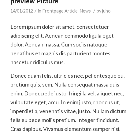
preview Picture
/
/
14/01/2012
in
Frontpage Article
,
News
by
juho
Lorem ipsum dolor sit amet, consectetuer
adipiscing elit. Aenean commodo ligula eget
dolor. Aenean massa. Cum sociis natoque
penatibus et magnis dis parturient montes,
nascetur ridiculus mus.
Donec quam felis, ultricies nec, pellentesque eu,
pretium quis, sem. Nulla consequat massa quis
enim. Donec pede justo, fringilla vel, aliquet nec,
vulputate eget, arcu. In enim justo, rhoncus ut,
imperdiet a, venenatis vitae, justo. Nullam dictum
felis eu pede mollis pretium. Integer tincidunt.
Cras dapibus. Vivamus elementum semper nisi.