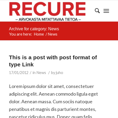
Archive for category: News
You are here:
Home
/
News
This is a post with post format of
type Link
/
/
17/01/2012
in
News
by
juho
Lorem ipsum dolor sit amet, consectetuer
adipiscing elit. Aenean commodo ligula eget
dolor. Aenean massa. Cum sociis natoque
penatibus et magnis dis parturient montes,
nascetur ridiculus mus. Donec quam felis,