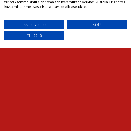
tarjotaksemme sinulle erinomaisen kokemuksen verkkosivustolla. Lisätietoja
käyttämistämme evästeistä saat avaamalla asetukset.
Hyväksy kaikki
Kiellä
Ei, säädä
FREE SUPPORT
Aenean commodo ligula eget dolor. Lorem
ipsum
dolor sit amet, consectetuer adipiscing elit. Cum
sociis natoque
Aenean massa.