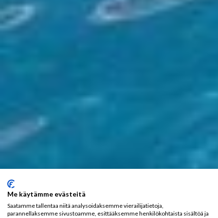
Me käytämme evästeitä
Saatamme tallentaa niitä analysoidaksemme vierailijatietoja,
parannellaksemme sivustoamme, esittääksemme henkilökohtaista sisältöä ja